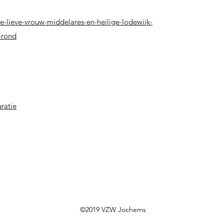
e-
lieve-vrouw-middelares-en-heilige-lodewijk-
-rond
ratie
©2019 VZW Jochems