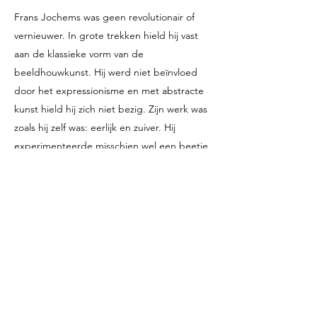
Frans Jochems was geen revolutionair of
vernieuwer. In grote trekken hield hij vast
aan de klassieke vorm van de
beeldhouwkunst. Hij werd niet beïnvloed
door het expressionisme en met abstracte
kunst hield hij zich niet bezig. Zijn werk was
zoals hij zelf was: eerlijk en zuiver. Hij
experimenteerde misschien wel een beetje,
maar dat bleef altijd binnen de grenzen van
het klassieke.
Frans Jochems hield niet van uiterlijk
vertoon en formalisme. Zijn werk en zijn
levenshouding getuigen van zijn liefde voor
mens, dier en natuur, van zijn groot gevoel
voor rechtvaardigheid en zijn totale
eerlijkheid. Op de dag van zijn overlijden zei